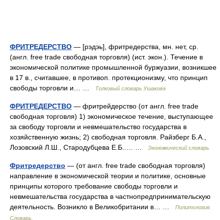
ФРИТРЕДЕРСТВО
— [рэдэь], фритредерства, мн. нет, ср.
(англ. free trade свободная торговля) (ист. экон.). Течение в
экономической политике промышленной буржуазии, возникшее
в 17 в., считавшее, в противоп. протекционизму, что принцип
свободы торговли и… …
Толковый словарь Ушакова
ФРИТРЕДЕРСТВО
— фритрейдерство (от англ. free trade
свободная торговля) 1) экономическое течение, выступающее
за свободу торговли и невмешательство государства в
хозяйственную жизнь; 2) свободная торговля. Райзберг Б.А.,
Лозовский Л.Ш., Стародубцева Е.Б..… …
Экономический словарь
Фритредерство
— (от англ. free trade свободная торговля)
направление в экономической теории и политике, основные
принципы которого требование свободы торговли и
невмешательства государства в частнопредпринимательскую
деятельность. Возникло в Великобритании в… …
Политология.
Словарь.