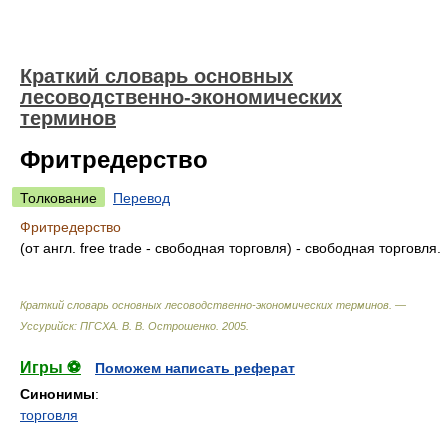
Краткий словарь основных
лесоводственно-экономических
терминов
Фритредерство
Толкование
Перевод
Фритредерство
(от англ. free trade - свободная торговля) - свободная торговля.
Краткий словарь основных лесоводственно-экономических терминов. —
Уссурийск: ПГСХА
.
В. В. Острошенко
.
2005
.
Игры ⚽
Поможем написать реферат
Синонимы
:
торговля